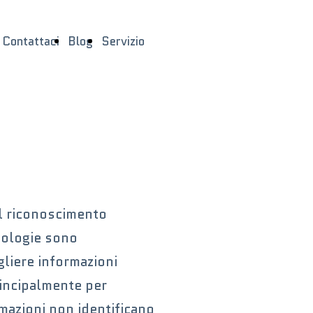
Contattaci
Blog
Servizio
Noleggio
Tecnologia
il riconoscimento
cnologie sono
liere informazioni
rincipalmente per
mazioni non identificano