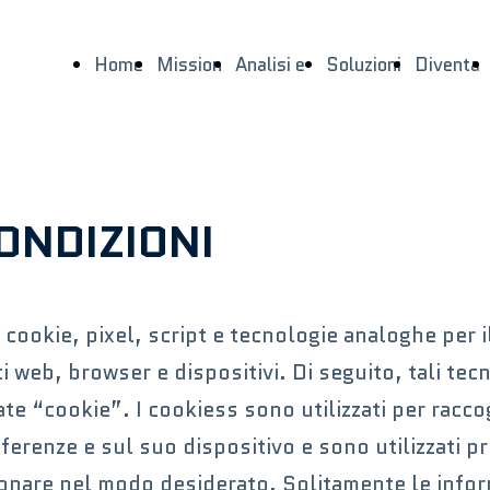
Home
Mission
Analisi e
Soluzioni
Diventa
Page
e Vision
Contesto
ns
Partner
ONDIZIONI
cookie, pixel, script e tecnologie analoghe per 
ti web, browser e dispositivi. Di seguito, tali te
 “cookie”. I cookiess sono utilizzati per raccog
ferenze e sul suo dispositivo e sono utilizzati p
zionare nel modo desiderato. Solitamente le infor